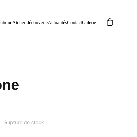
utique
Atelier découverte
Actualités
Contact
Galerie
one
Rupture de stock