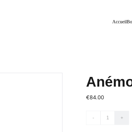
Accueil
Bo
Aném
€84.00
-
+