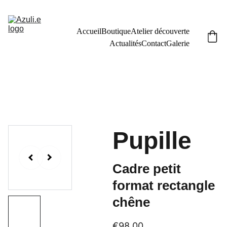
Accueil
Boutique
Atelier découverte
Actualités
Contact
Galerie
Pupille
Cadre petit
format rectangle
chêne
€98.00